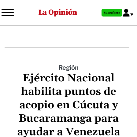
Pasar
al
Suscríbete
contenido
principal
Región
Ejército Nacional
habilita puntos de
acopio en Cúcuta y
Bucaramanga para
ayudar a Venezuela