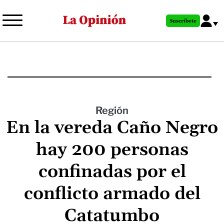
Pasar
al
Suscríbete
contenido
principal
Región
En la vereda Caño Negro
hay 200 personas
confinadas por el
conflicto armado del
Catatumbo