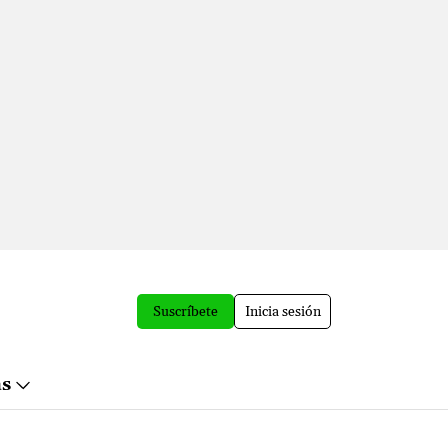
Suscríbete
Inicia sesión
ás