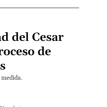
d del Cesar
roceso de
as
a medida.