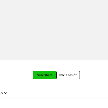
Suscríbete
Inicia sesión
ás