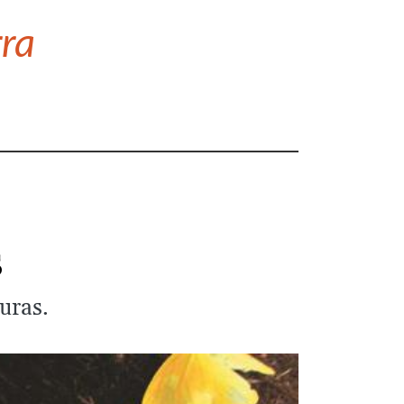
rra
s
uras.