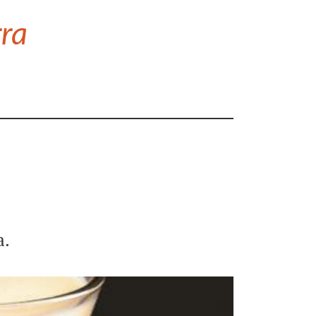
rra
a.