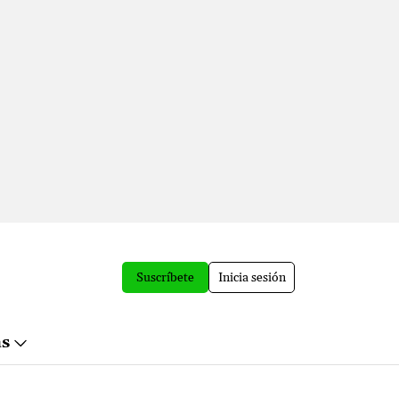
Suscríbete
Inicia sesión
ás