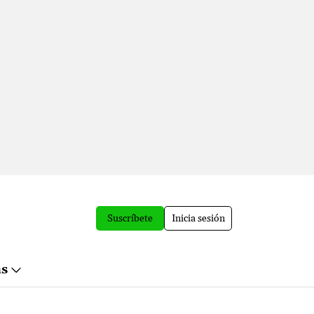
Suscríbete
Inicia sesión
ás