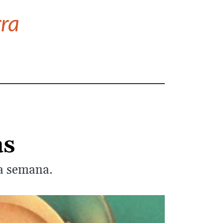
rra
as
la semana.