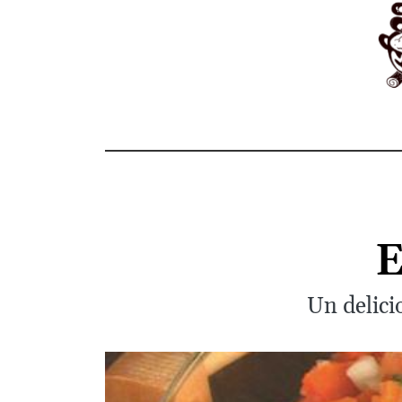
E
Un delici