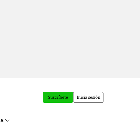
Suscríbete
Inicia sesión
ás