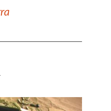
rra
a