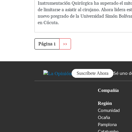
Instrumentación Quirúrgica ha superado el mit
de limitarse a asistir al cirujano. Ahora lidera es
nuevo pregrado de la Universidad Simón Bolíva
en Cúcuta.
Paginación
Página 1
Siguiente
››
página
Suscríbete Ahora
Sé uno d
Compañía
Región
Comunidad
Ocaña
Pamplona
Catatumbo