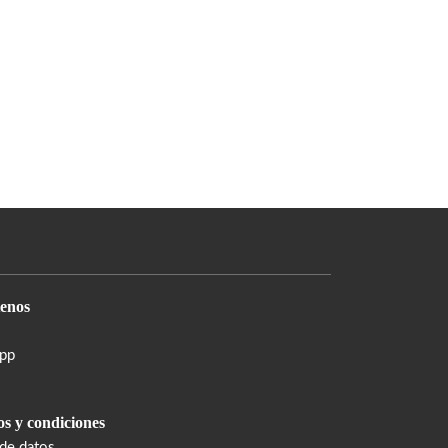
enos
pp
s y condiciones
 de datos