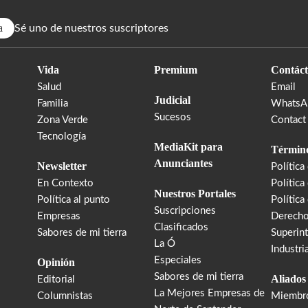
a
Sé uno de nuestros suscriptores
Vida
Premium
Contáct
Salud
Email
Judicial
Familia
WhatsA
Sucesos
Zona Verde
Contact
Tecnología
MediaKit para
Término
Anunciantes
Newsletter
Política
En Contexto
Política
Nuestros Portales
Política al punto
Política
Suscripciones
Empresas
Derecho
Clasificados
Sabores de mi tierra
Superin
La Ó
Industri
Especiales
Opinión
Sabores de mi tierra
Aliados
Editorial
La Mejores Empresas de
Columnistas
Miembr