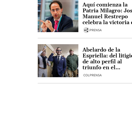
Aquí comienza la
Patria Milagro: Jo
Manuel Restrepo
celebra la victoria
De la Espriella
COLPRENSA
Abelardo de la
Espriella: del litigi
de alto perfil al
triunfo en el
preconteo
COLPRENSA
presidencial