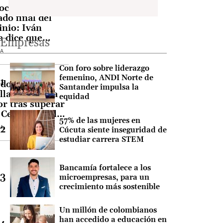
oceremos el
ado final del
inio: Iván
 dice que
Empresas
narán 33.000
SA
Con foro sobre liderazgo
femenino, ANDI Norte de
do de la
Santander impulsa la
lla se declara
equidad
r tras superar
 Cepeda en el
57% de las mujeres en
nteo
SA
Cúcuta siente inseguridad de
estudiar carrera STEM
Bancamía fortalece a los
microempresas, para un
crecimiento más sostenible
Un millón de colombianos
han accedido a educación en