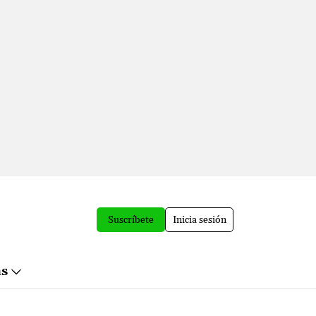
Suscríbete
Inicia sesión
ás