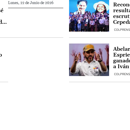
Lunes, 22 de Junio de 2026
Recon
sé
result
escrut
 de
Cepeda
impug
COLPREN
mesas
Abelar
o
Esprie
ganado
a Iván
preco
COLPREN