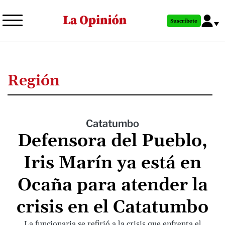
Pasar
al
Suscríbete
contenido
principal
Región
Catatumbo
Defensora del Pueblo,
Iris Marín ya está en
Ocaña para atender la
crisis en el Catatumbo
La funcionaria se refirió a la crisis que enfrenta el