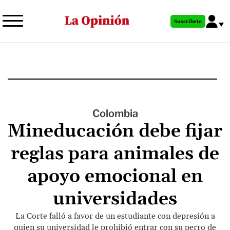
Pasar
al
Suscríbete
contenido
principal
Colombia
Mineducación debe fijar
reglas para animales de
apoyo emocional en
universidades
La Corte falló a favor de un estudiante con depresión a
quien su universidad le prohibió entrar con su perro de