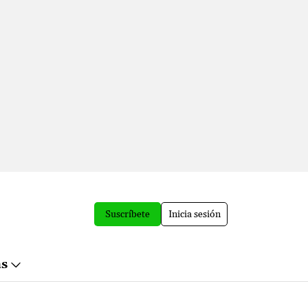
Suscríbete
Inicia sesión
ás