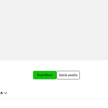
Suscríbete
Inicia sesión
ás