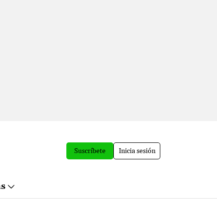
Suscríbete
Inicia sesión
ás