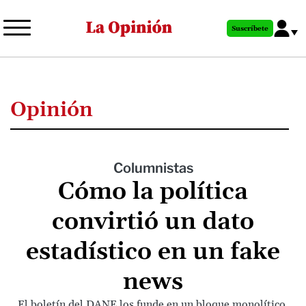
Pasar
al
Suscríbete
contenido
principal
Opinión
Columnistas
Cómo la política
convirtió un dato
estadístico en un fake
news
El boletín del DANE los funde en un bloque monolítico,