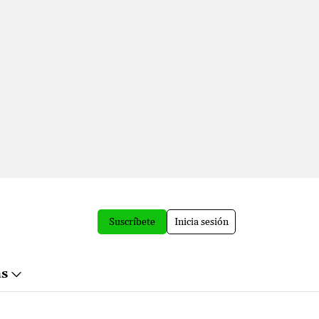
Suscríbete
Inicia sesión
ás