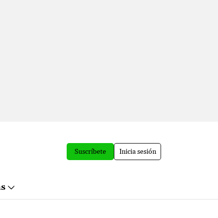
Suscríbete
Inicia sesión
ás