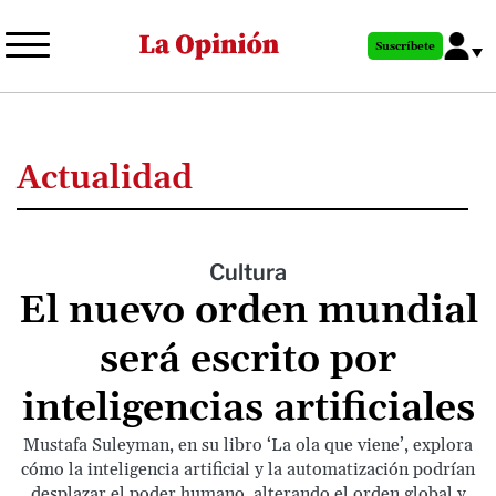
Pasar
al
Suscríbete
contenido
principal
Actualidad
Cultura
El nuevo orden mundial
será escrito por
inteligencias artificiales
Mustafa Suleyman, en su libro ‘La ola que viene’, explora
cómo la inteligencia artificial y la automatización podrían
desplazar el poder humano, alterando el orden global y