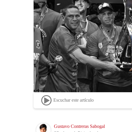
Escuchar este artículo
Image
Gustavo Contreras Sabogal