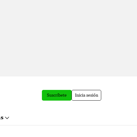
Suscríbete
Inicia sesión
ás