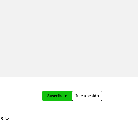
Suscríbete
Inicia sesión
ás