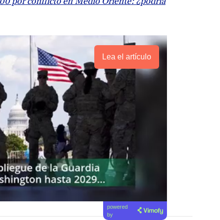
800 por conflicto en Medio Oriente: ¿podría
Lea el artículo
powered
by