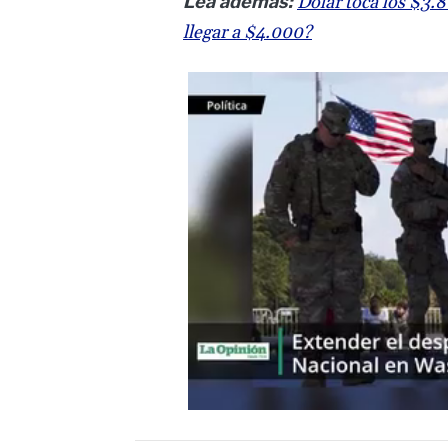
Lea además:
Dólar toca los $3.
llegar a $4.000?