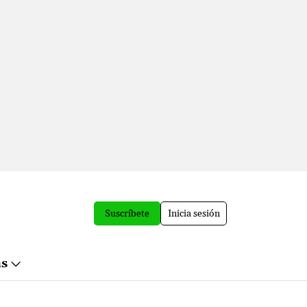
Suscríbete
Inicia sesión
ás