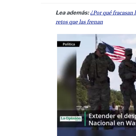
Lea además:
¿Por qué fracasan
retos que las frenan