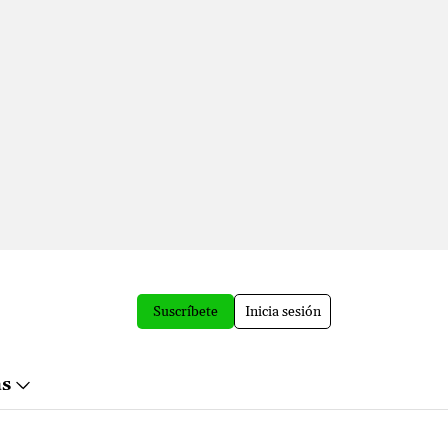
Suscríbete
Inicia sesión
ás