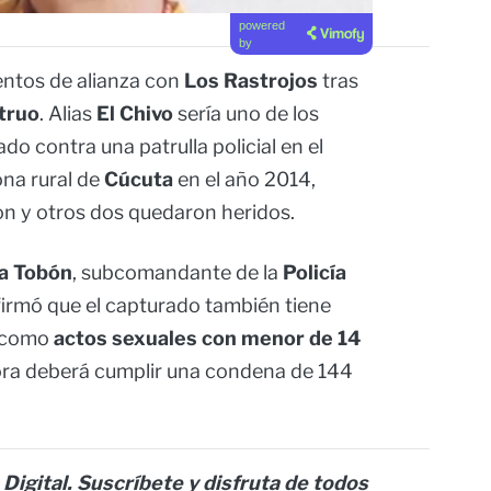
powered
by
entos de alianza con
Los Rastrojos
tras
truo
. Alias
El Chivo
sería uno de los
o contra una patrulla policial en el
ona rural de
Cúcuta
en el año 2014,
n y otros dos quedaron heridos.
a Tobón
, subcomandante de la
Policía
firmó que el capturado también tiene
s como
actos sexuales con menor de 14
ora deberá cumplir una condena de 144
 Digital. Suscríbete y disfruta de todos