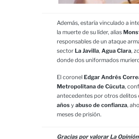
Además, estaría vinculado a int
la muerte de su líder, alias
Mons
responsables de un ataque armad
sector
La Javilla
,
Agua Clara
, z
donde dos uniformados muriero
El coronel
Edgar Andrés Corre
Metropolitana de Cúcuta
, con
antecedentes por otros delito
años
y
abuso de confianza
, ah
meses de prisión.
Gracias por valorar La Opinión