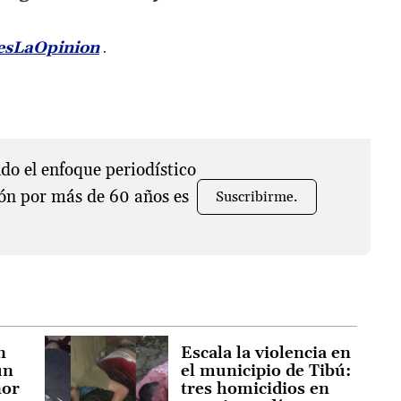
nesLaOpinion
.
o el enfoque periodístico
ón por más de 60 años es
Suscribirme.
n
Escala la violencia en
un
el municipio de Tibú:
nor
tres homicidios en