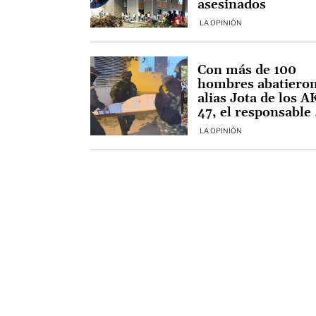
asesinados
LA OPINIÓN
Con más de 100
hombres abatieron
alias Jota de los A
47, el responsable
los ataques con
LA OPINIÓN
granadas en Cúcut