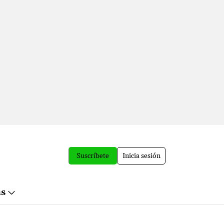
Suscríbete
Inicia sesión
ás