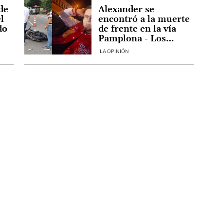
de
Alexander se
l
encontró a la muerte
do
de frente en la vía
Pamplona - Los
Patios
LA OPINIÓN