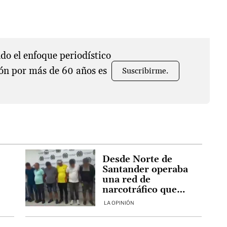
o el enfoque periodístico
ón por más de 60 años es
Suscribirme.
Desde Norte de
Santander operaba
una red de
narcotráfico que
on
llegaba a Europa
LA OPINIÓN