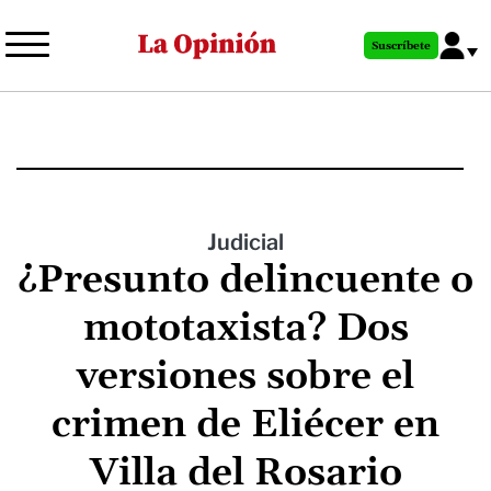
Pasar
al
Suscríbete
contenido
principal
Judicial
¿Presunto delincuente o
mototaxista? Dos
versiones sobre el
crimen de Eliécer en
Villa del Rosario