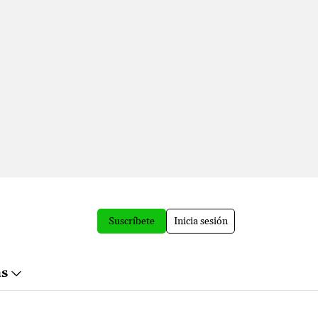
Suscríbete
Inicia sesión
ás