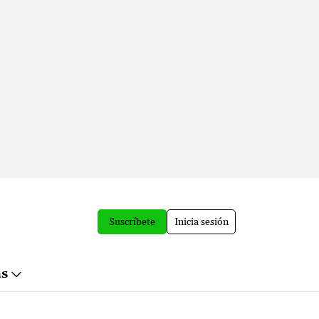
Suscríbete
Inicia sesión
ás