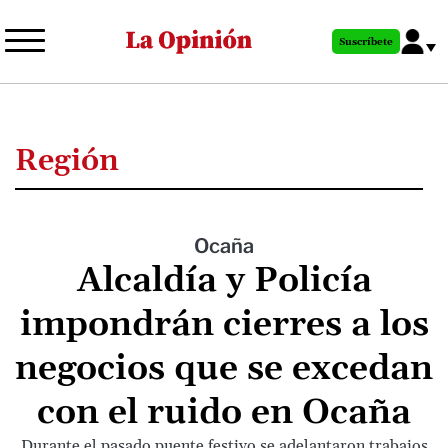
Pasar
al
Suscríbete
contenido
principal
Región
Ocaña
Alcaldía y Policía
impondrán cierres a los
negocios que se excedan
con el ruido en Ocaña
Durante el pasado puente festivo se adelantaron trabajos