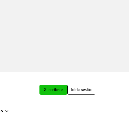
Suscríbete
Inicia sesión
ás