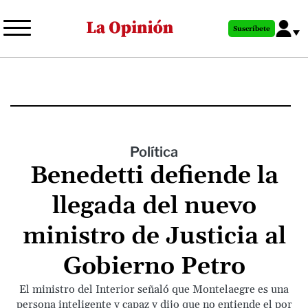
Pasar
al
Suscríbete
contenido
principal
Política
Benedetti defiende la
llegada del nuevo
ministro de Justicia al
Gobierno Petro
El ministro del Interior señaló que Montelaegre es una
persona inteligente y capaz y dijo que no entiende el por