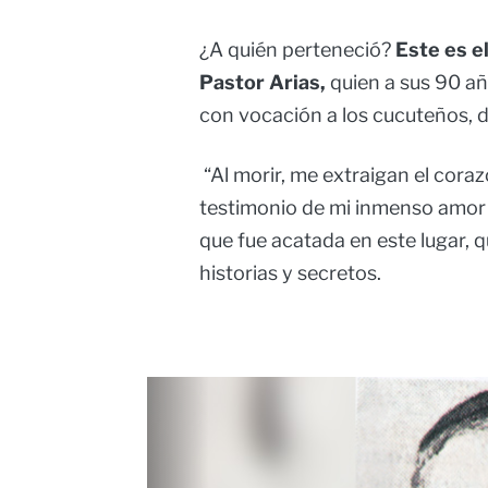
¿A quién perteneció?
Este es e
Pastor Arias,
quien a sus 90 añ
con vocación a los cucuteños, 
“Al morir, me extraigan el coraz
testimonio de mi inmenso amor p
que fue acatada en este lugar, 
historias y secretos.
Image
Image
Image
Image
Image