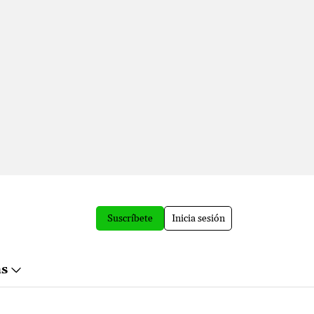
Suscríbete
Inicia sesión
ás