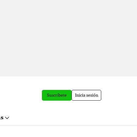
Suscríbete
Inicia sesión
ás