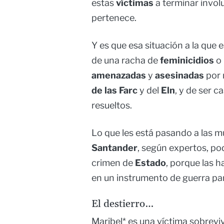
estas
víctimas
a terminar invo
pertenece.
Y es que esa situación a la que
de una racha de
feminicidios
o
amenazadas
y
asesinadas
por
de las Farc
y del
Eln
, y de ser c
resueltos.
Lo que les está pasando a las m
Santander
, según expertos, po
crimen de
Estado
, porque las h
en un instrumento de guerra par
El destierro…
Maribel* es una víctima sobreviv