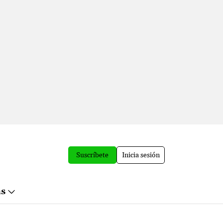
Suscríbete
Inicia sesión
ás