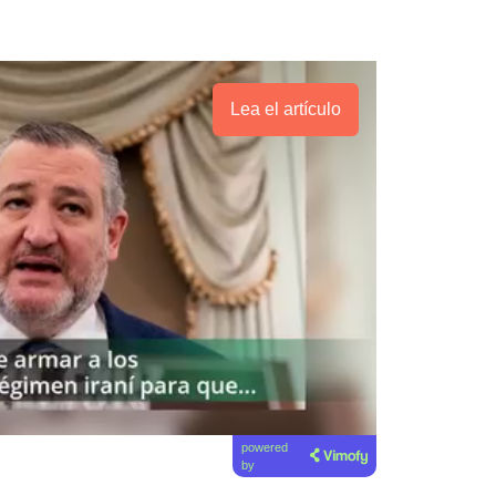
Lea el artículo
powered
by