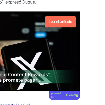
o”, expresó Duque.
Lea el artículo
powered
by