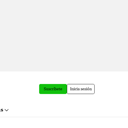
Suscríbete
Inicia sesión
ás