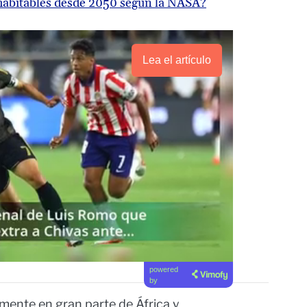
nhabitables desde 2050 según la NASA?
Lea el artículo
powered
by
emente en gran parte de África y