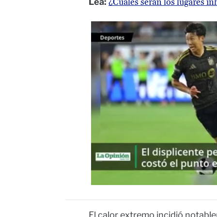
Lea:
¿Cuáles serán los lugares i
El calor extremo incidió notabl