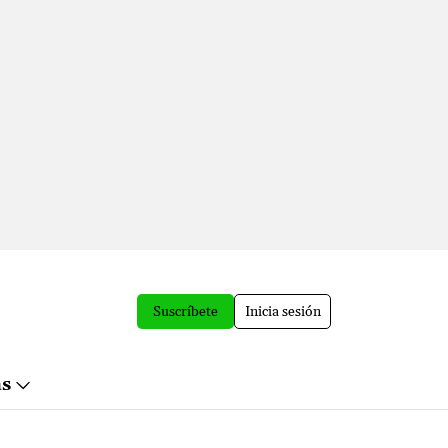
Suscríbete
Inicia sesión
ás