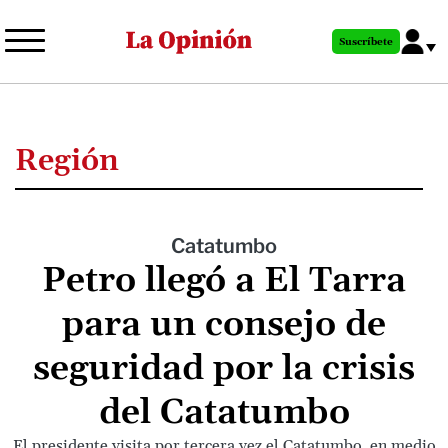
Pasar
al
Suscríbete
contenido
principal
Región
Catatumbo
Petro llegó a El Tarra
para un consejo de
seguridad por la crisis
del Catatumbo
El presidente visita por tercera vez el Catatumbo, en medio