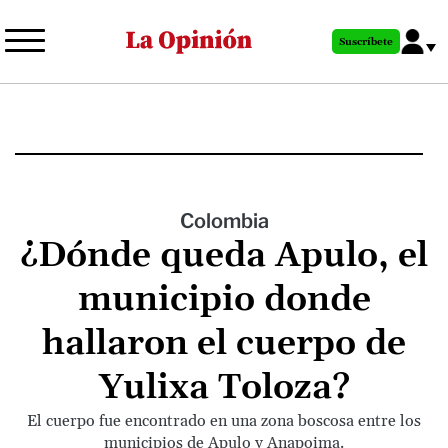
Pasar
al
Suscríbete
contenido
principal
Colombia
¿Dónde queda Apulo, el
municipio donde
hallaron el cuerpo de
Yulixa Toloza?
El cuerpo fue encontrado en una zona boscosa entre los
municipios de Apulo y Anapoima.