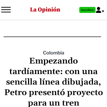
Pasar
al
Suscríbete
contenido
principal
Colombia
Empezando
tardíamente: con una
sencilla línea dibujada,
Petro presentó proyecto
para un tren