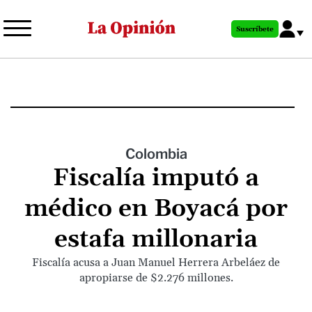
Pasar
al
Suscríbete
contenido
principal
Colombia
Fiscalía imputó a
médico en Boyacá por
estafa millonaria
Fiscalía acusa a Juan Manuel Herrera Arbeláez de
apropiarse de $2.276 millones.