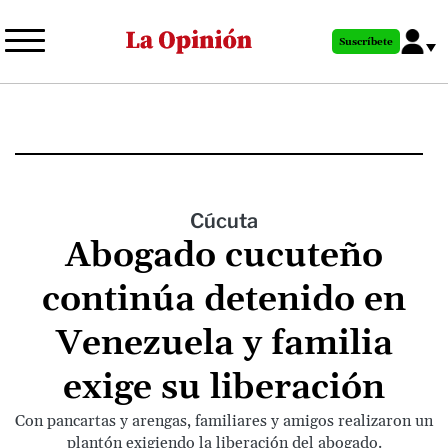
Pasar
al
Suscríbete
contenido
principal
Cúcuta
Abogado cucuteño
continúa detenido en
Venezuela y familia
exige su liberación
Con pancartas y arengas, familiares y amigos realizaron un
plantón exigiendo la liberación del abogado.