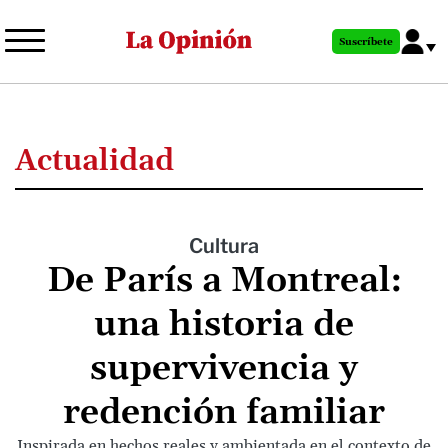
Pasar
al
Suscríbete
contenido
principal
Actualidad
Cultura
De París a Montreal:
una historia de
supervivencia y
redención familiar
Inspirada en hechos reales y ambientada en el contexto de