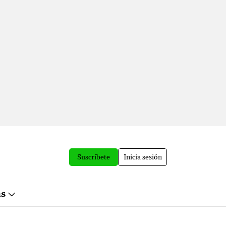
Suscríbete
Inicia sesión
ás