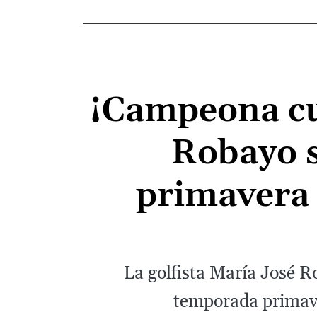
¡Campeona cu
Robayo s
primavera 
La golfista María José R
temporada primave