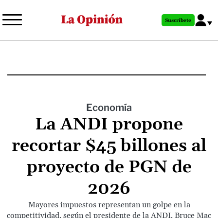
Pasar
al
Suscríbete
contenido
principal
Economía
La ANDI propone
recortar $45 billones al
proyecto de PGN de
2026
Mayores impuestos representan un golpe en la
competitividad, según el presidente de la ANDI, Bruce Mac