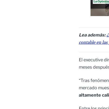
Lea además:
¿
contable en las
El executive di
meses después
“Tras fenómeno
mercado muestr
altamente cal
Entre los prin