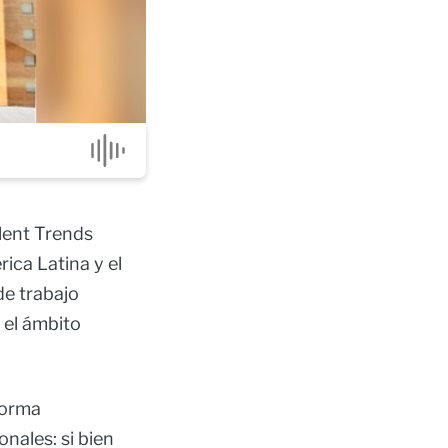
lent Trends
ica Latina y el
de trabajo
n el ámbito
forma
nales: si bien