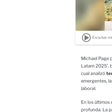
Escuchar est
Michael Page p
Latam 2025’, b
cual analizó
tem
emergentes, la i
laboral.
En los últimos
profunda. La pa