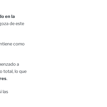
do en la
goza de este
ntiene como
omenzado a
 total, lo que
ores
.
i las