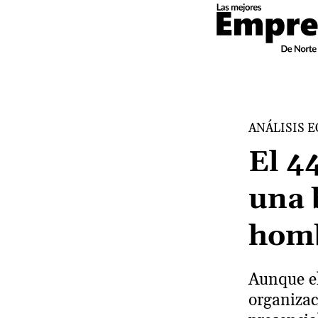
ANÁLISIS 
El 4
una 
hom
Aunque el
organizac