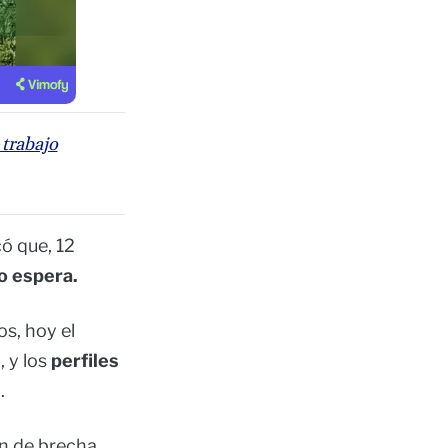
 trabajo
ó que, 12
do espera.
s, hoy el
 y los
perfiles
ó.
ón de brecha