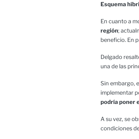
Esquema híbri
En cuanto a mo
región
; actua
beneficio. En 
Delgado resaltó
una de las prin
Sin embargo, e
implementar pol
podría poner e
A su vez, se o
condiciones de 