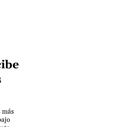
cibe
s
z más
bajo