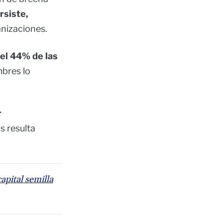
rsiste,
anizaciones.
el 44% de las
mbres lo
r
s resulta
pital semilla