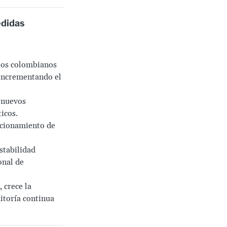
didas
ctos colombianos
 incrementando el
 nuevos
icos.
ccionamiento de
estabilidad
onal de
 crece la
itoría continua