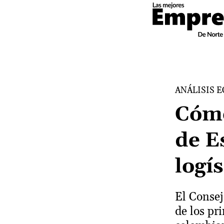
ANÁLISIS 
Cómo
de E
logí
El Conse
de los pr