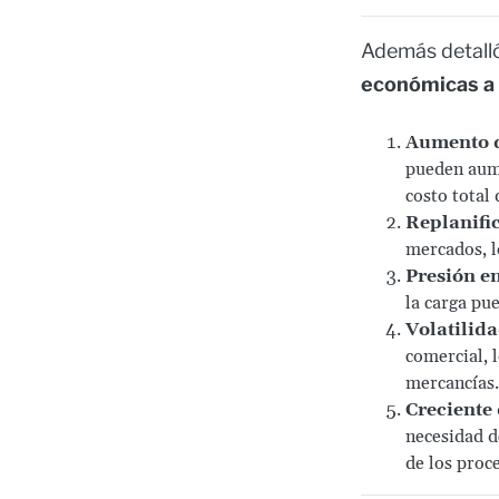
Además detalló
económicas a 
Aumento d
pueden aume
costo total 
Replanifi
mercados, l
Presión en
la carga pu
Volatilida
comercial, 
mercancías.
Creciente 
necesidad d
de los proce