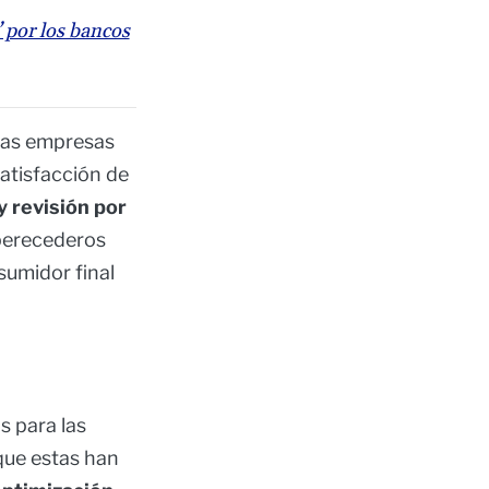
 por los bancos
 las empresas
satisfacción de
y revisión por
 perecederos
sumidor final
os para las
que estas han