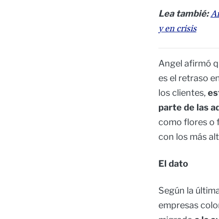
Lea tambié:
Ar
y en crisis
Angel afirmó q
es el retraso e
los clientes,
est
parte de las 
como flores o f
con los más al
El dato
Según la últim
empresas colom