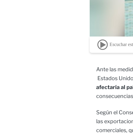
Escuchar est
Ante las medid
Estados Unido
afectaría al p
consecuencias 
Según el Conse
las exportacion
comerciales, q