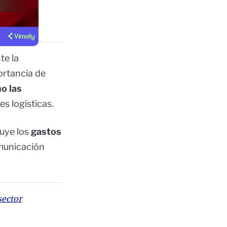
te la
ortancia de
o las
s logísticas.
nuye los
gastos
omunicación
sector