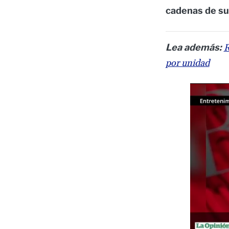
cadenas de su
Lea además:
R
por unidad