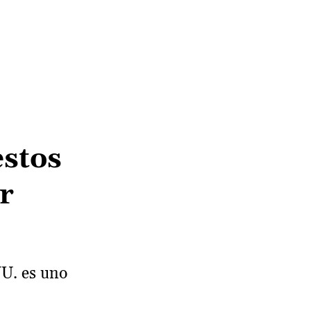
estos
r
U. es uno