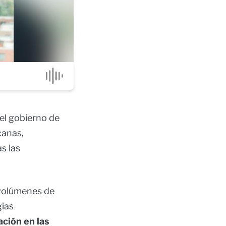
el gobierno de
canas,
s las
 volúmenes de
gias
ción en las