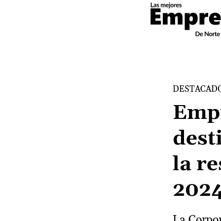
DESTACAD
Empr
dest
la r
202
La Corpor