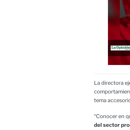
La directora ej
comportamiento
tema accesori
“Conocer en qu
del sector pr