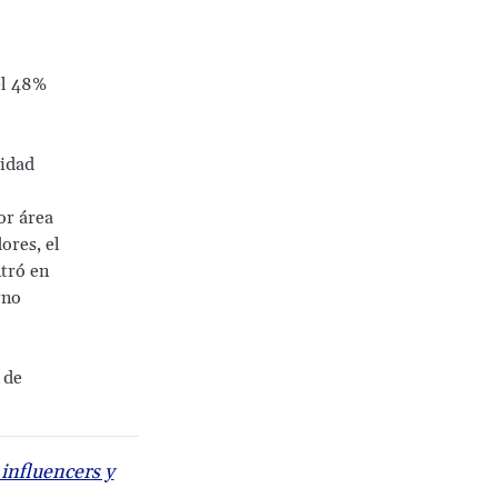
el 48%
lidad
or área
ores, el
tró en
rno
 de
 influencers y