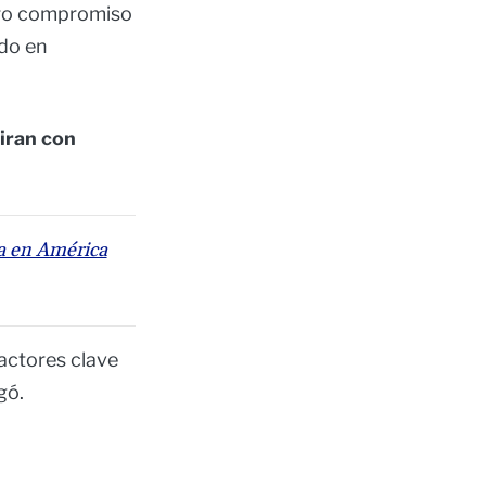
stro compromiso
ado en
iran con
a en América
 actores clave
gó.