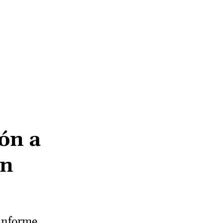
lón a
en
 informe