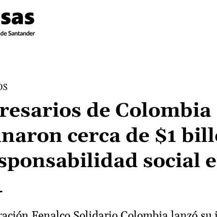
OS
esarios de Colombia
inaron cerca de $1 bil
esponsabilidad social 
4
ación Fenalco Solidario Colombia lanzó su