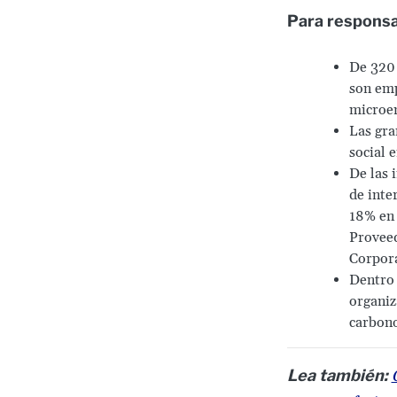
Para responsa
De 320 
son emp
microe
Las gra
social 
De las 
de inte
18% en 
Proveed
Corpora
Dentro 
organiz
carbono
Lea también: