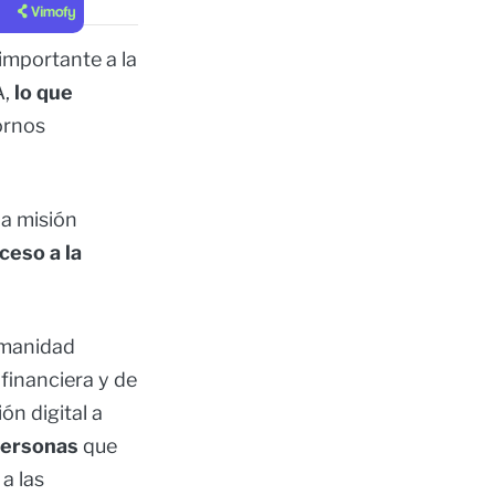
 importante a la
A,
lo que
ornos
la misión
cceso a la
umanidad
 financiera y de
ón digital a
personas
que
a las