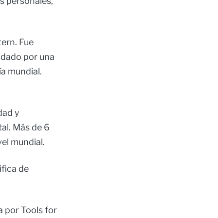
s personales,
ern. Fue
ldado por una
ía mundial.
dad y
tal. Más de 6
vel mundial.
fica de
 por Tools for