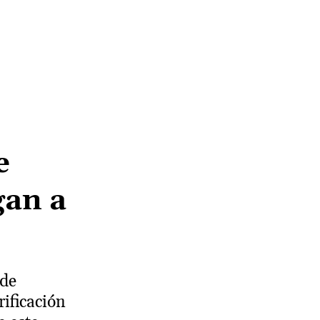
e
gan a
 de
ificación