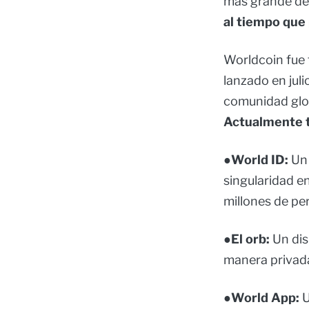
más grande del
al tiempo que
Worldcoin fue
lanzado en jul
comunidad glob
Actualmente t
●World ID:
Un 
singularidad en
millones de per
●El orb:
Un dis
manera privada
●World App:
U