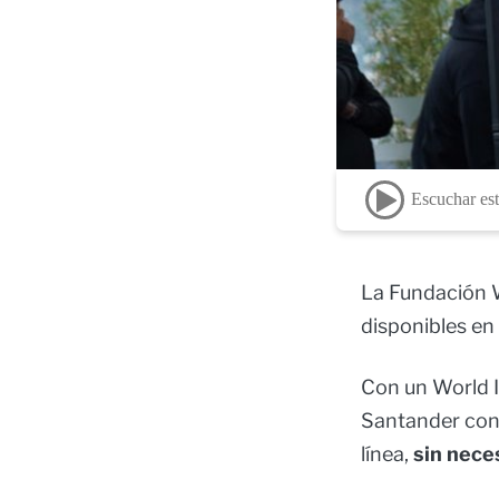
Escuchar est
La Fundación W
disponibles e
Con un World ID
Santander con
línea,
sin nece