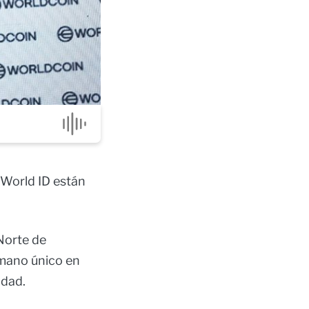
 World ID están
 Norte de
mano único en
idad.