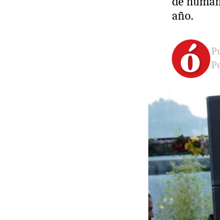
de humani
año.