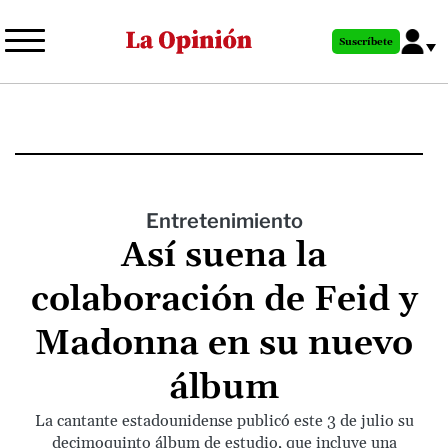
Pasar
al
Suscríbete
contenido
principal
Entretenimiento
Así suena la
colaboración de Feid y
Madonna en su nuevo
álbum
La cantante estadounidense publicó este 3 de julio su
decimoquinto álbum de estudio, que incluye una