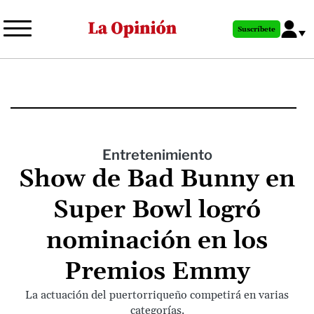
Pasar
al
Suscríbete
contenido
principal
Entretenimiento
Show de Bad Bunny en
Super Bowl logró
nominación en los
Premios Emmy
La actuación del puertorriqueño competirá en varias
categorías.